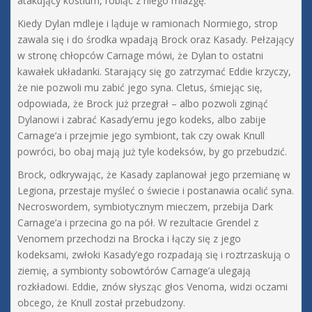
atakujący kostium, robiąc z niego miazgę.
Kiedy Dylan mdleje i ląduje w ramionach Normiego, strop
zawala się i do środka wpadają Brock oraz Kasady. Pełzający
w stronę chłopców Carnage mówi, że Dylan to ostatni
kawałek układanki. Starający się go zatrzymać Eddie krzyczy,
że nie pozwoli mu zabić jego syna. Cletus, śmiejąc się,
odpowiada, że Brock już przegrał – albo pozwoli zginąć
Dylanowi i zabrać Kasady’emu jego kodeks, albo zabije
Carnage’a i przejmie jego symbiont, tak czy owak Knull
powróci, bo obaj mają już tyle kodeksów, by go przebudzić.
Brock, odkrywając, że Kasady zaplanował jego przemianę w
Legiona, przestaje myśleć o świecie i postanawia ocalić syna.
Necroswordem, symbiotycznym mieczem, przebija Dark
Carnage’a i przecina go na pół. W rezultacie Grendel z
Venomem przechodzi na Brocka i łączy się z jego
kodeksami, zwłoki Kasady’ego rozpadają się i roztrzaskują o
ziemię, a symbionty sobowtórów Carnage’a ulegają
rozkładowi. Eddie, znów słysząc głos Venoma, widzi oczami
obcego, że Knull został przebudzony.