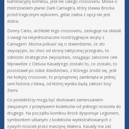
kulminacyjny komiksu, jeśli nie całego crossoveru. Mowa o
mistrzowskim planie Dark Carnage’a, który stawia Brocka
przed tragicznym wyborem, gdzie żadna z opcji nie jest
dobra.
Donny Cates, architekt tego crossoveru, zasługuje na oklaski
z uwagi na niejednoznaczne rozstrzygnięcie wojny z
Carnagem. Można pokusić się o stwierdzenie, że zło
zwyciężyło, bo choć od strony taktycznej przegrało, to
odniosło strategiczne zwycięstwo, osiągając założone cele.
Wprawdzie z Cletusa Kasady’ego zostało to, co zostało, to
pozostawił po sobie dziedzictwo, z którego zrodzi się, jeśli
nie kolejny crossover, to przynajmniej zamknięta w jednej
serii historia z bitwą, od której wyniku będą zależeć losy
Ziemi.
Co poniektórzy mogą być skołowani zamieszaniem
związanym z przepływem kodeksów od jednego nosiciela do
drugiego. Na początku komiksu Brock dysponuje Legionem,
symbiontem utkanym z kodeksów wyekstrahowanych z
żywych nosicieli przez maszynę Makera. Kasady ma zaś