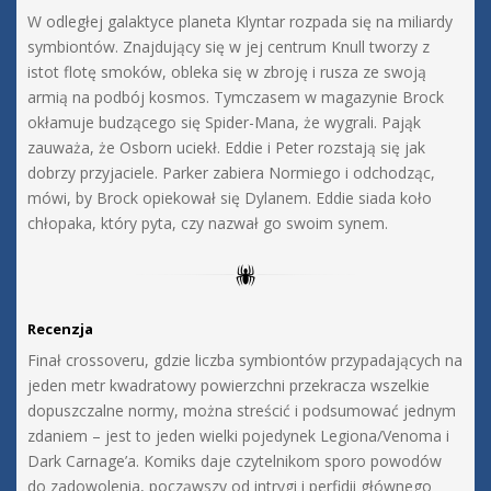
W odległej galaktyce planeta Klyntar rozpada się na miliardy
symbiontów. Znajdujący się w jej centrum Knull tworzy z
istot flotę smoków, obleka się w zbroję i rusza ze swoją
armią na podbój kosmos. Tymczasem w magazynie Brock
okłamuje budzącego się Spider-Mana, że wygrali. Pająk
zauważa, że Osborn uciekł. Eddie i Peter rozstają się jak
dobrzy przyjaciele. Parker zabiera Normiego i odchodząc,
mówi, by Brock opiekował się Dylanem. Eddie siada koło
chłopaka, który pyta, czy nazwał go swoim synem.
Recenzja
Finał crossoveru, gdzie liczba symbiontów przypadających na
jeden metr kwadratowy powierzchni przekracza wszelkie
dopuszczalne normy, można streścić i podsumować jednym
zdaniem – jest to jeden wielki pojedynek Legiona/Venoma i
Dark Carnage’a. Komiks daje czytelnikom sporo powodów
do zadowolenia, począwszy od intrygi i perfidii głównego