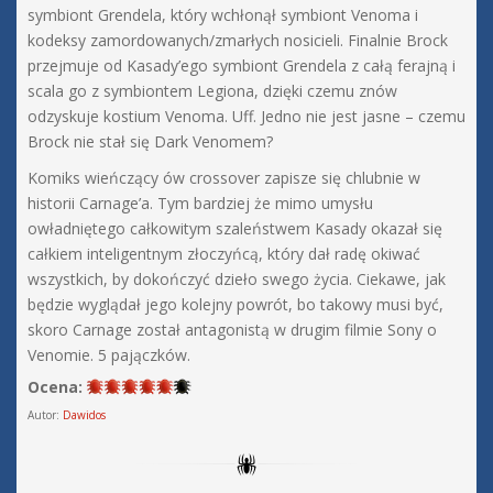
symbiont Grendela, który wchłonął symbiont Venoma i
kodeksy zamordowanych/zmarłych nosicieli. Finalnie Brock
przejmuje od Kasady’ego symbiont Grendela z całą ferajną i
scala go z symbiontem Legiona, dzięki czemu znów
odzyskuje kostium Venoma. Uff. Jedno nie jest jasne – czemu
Brock nie stał się Dark Venomem?
Komiks wieńczący ów crossover zapisze się chlubnie w
historii Carnage’a. Tym bardziej że mimo umysłu
owładniętego całkowitym szaleństwem Kasady okazał się
całkiem inteligentnym złoczyńcą, który dał radę okiwać
wszystkich, by dokończyć dzieło swego życia. Ciekawe, jak
będzie wyglądał jego kolejny powrót, bo takowy musi być,
skoro Carnage został antagonistą w drugim filmie Sony o
Venomie. 5 pajączków.
Ocena:
Autor:
Dawidos