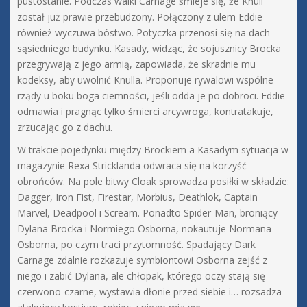
pustostanie. Podczas walki Carnage śmieje się, że Knull
został już prawie przebudzony. Połączony z ulem Eddie
również wyczuwa bóstwo. Potyczka przenosi się na dach
sąsiedniego budynku. Kasady, widząc, że sojusznicy Brocka
przegrywają z jego armią, zapowiada, że skradnie mu
kodeksy, aby uwolnić Knulla. Proponuje rywalowi wspólne
rządy u boku boga ciemności, jeśli odda je po dobroci. Eddie
odmawia i pragnąc tylko śmierci arcywroga, kontratakuje,
zrzucając go z dachu.
W trakcie pojedynku między Brockiem a Kasadym sytuacja w
magazynie Rexa Stricklanda odwraca się na korzyść
obrońców. Na pole bitwy Cloak sprowadza posiłki w składzie:
Dagger, Iron Fist, Firestar, Morbius, Deathlok, Captain
Marvel, Deadpool i Scream. Ponadto Spider-Man, broniący
Dylana Brocka i Normiego Osborna, nokautuje Normana
Osborna, po czym traci przytomność. Spadający Dark
Carnage zdalnie rozkazuje symbiontowi Osborna zejść z
niego i zabić Dylana, ale chłopak, którego oczy stają się
czerwono-czarne, wystawia dłonie przed siebie i… rozsadza