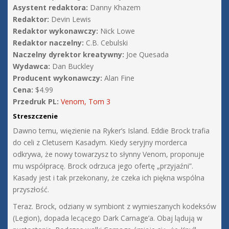
Asystent redaktora:
Danny Khazem
Redaktor:
Devin Lewis
Redaktor wykonawczy:
Nick Lowe
Redaktor naczelny:
C.B. Cebulski
Naczelny dyrektor kreatywny:
Joe Quesada
Wydawca:
Dan Buckley
Producent wykonawczy:
Alan Fine
Cena:
$4.99
Przedruk PL:
Venom, Tom 3
Streszczenie
Dawno temu, więzienie na Ryker’s Island. Eddie Brock trafia
do celi z Cletusem Kasadym. Kiedy seryjny morderca
odkrywa, że nowy towarzysz to słynny Venom, proponuje
mu współpracę. Brock odrzuca jego ofertę „przyjaźni”.
Kasady jest i tak przekonany, że czeka ich piękna wspólna
przyszłość.
Teraz. Brock, odziany w symbiont z wymieszanych kodeksów
(Legion), dopada lecącego Dark Carnage’a. Obaj lądują w