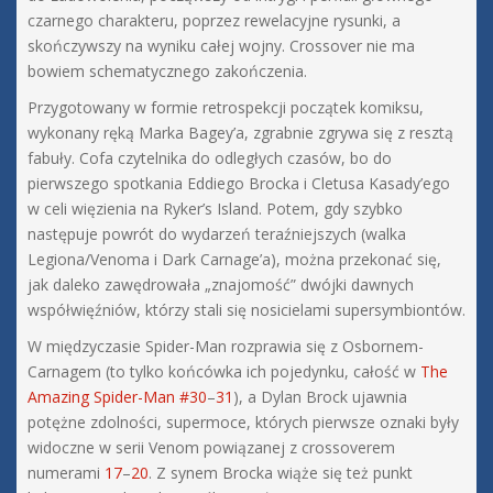
czarnego charakteru, poprzez rewelacyjne rysunki, a
skończywszy na wyniku całej wojny. Crossover nie ma
bowiem schematycznego zakończenia.
Przygotowany w formie retrospekcji początek komiksu,
wykonany ręką Marka Bagey’a, zgrabnie zgrywa się z resztą
fabuły. Cofa czytelnika do odległych czasów, bo do
pierwszego spotkania Eddiego Brocka i Cletusa Kasady’ego
w celi więzienia na Ryker’s Island. Potem, gdy szybko
następuje powrót do wydarzeń teraźniejszych (walka
Legiona/Venoma i Dark Carnage’a), można przekonać się,
jak daleko zawędrowała „znajomość” dwójki dawnych
współwięźniów, którzy stali się nosicielami supersymbiontów.
W międzyczasie Spider-Man rozprawia się z Osbornem-
Carnagem (to tylko końcówka ich pojedynku, całość w
The
Amazing Spider-Man #30
–
31
), a Dylan Brock ujawnia
potężne zdolności, supermoce, których pierwsze oznaki były
widoczne w serii Venom powiązanej z crossoverem
numerami
17
–
20
. Z synem Brocka wiąże się też punkt